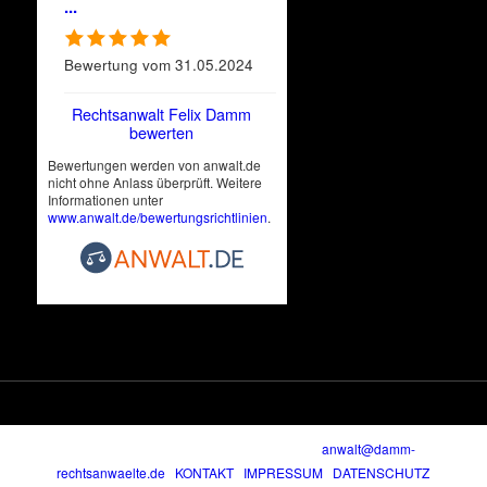
...
Bewertung vom 31.05.2024
Rechtsanwalt Felix Damm
bewerten
Bewertungen werden von anwalt.de
nicht ohne Anlass überprüft. Weitere
Informationen unter
www.anwalt.de/bewertungsrichtlinien
.
© Copyright |
DAMM
RECHTSANWÄLTE |
anwalt@damm-
rechtsanwaelte.de
|
KONTAKT
|
IMPRESSUM
|
DATENSCHUTZ