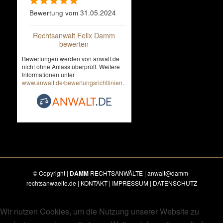
Bewertung vom 31.05.2024
Rechtsanwalt Felix Damm
bewerten
Bewertungen werden von anwalt.de
nicht ohne Anlass überprüft. Weitere
Informationen unter
www.anwalt.de/bewertungsrichtlinien
.
© Copyright |
DAMM
RECHTSANWÄLTE |
anwalt@damm-
rechtsanwaelte.de
|
KONTAKT
|
IMPRESSUM
|
DATENSCHUTZ
Wir nutzen Cookies, um die Nutzung unserer Website zu