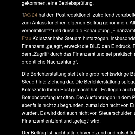
gekommen, eine Betriebsprüfung.
T
AG 24
hat den Post redaktionell zutreffend verarbe
zum Anlass für einen eigenen Beitrag genommen. Alle
verheimlicht?“ und durch die Behauptung „Finanzamt 
Frau
Koleszár habe Steuern hinterzogen. Insbesonde
Finanzamt „gejagt“, erweckt die BILD den Eindruck, 
dem „Zugriff“ durch das Finanzamt und sei praktisch a
ordentliche Nachzahlung“.
Die Berichterstattung stellt eine grob rechtswidrige 
Steuerhinterziehung dar. Die Berichterstattung spiege
Koleszár in ihrem Post gemacht hat. Es liegen auch
Betriebsprüfung ist offen. Die Ausführungen in dem
ebenfalls nicht zu begründen, zumal dort nicht von 
wurden. Es wird dort auch nicht von Steuerschulden 
Finanzamt entzieht und „gejagt“ wird.
Der Beitrag ist nachhaltig ehrverletzend und rufsc