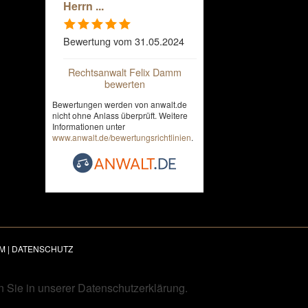
Herrn ...
Bewertung vom 31.05.2024
Rechtsanwalt Felix Damm
bewerten
Bewertungen werden von anwalt.de
nicht ohne Anlass überprüft. Weitere
Informationen unter
www.anwalt.de/bewertungsrichtlinien
.
M
|
DATENSCHUTZ
n Sie in unserer Datenschutzerklärung.