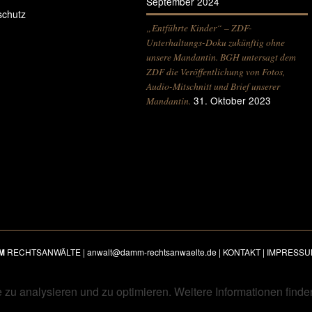
September 2024
schutz
„Entführte Kinder“ – ZDF-
Unterhaltungs-Doku zukünftig ohne
unsere Mandantin. BGH untersagt dem
ZDF die Veröffentlichung von Fotos,
Audio-Mitschnitt und Brief unserer
31. Oktober 2023
Mandantin.
M
RECHTSANWÄLTE |
anwalt@damm-rechtsanwaelte.de
|
KONTAKT
|
IMPRESSU
zu analysieren und zu optimieren. Weitere Informationen finde