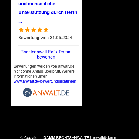
und menschliche
Unterstützung durch Herrn
...
Bewertung vom 31.05.2024
Rechtsanwalt Felix Damm
bewerten
Bewertungen werden von anwalt.de
nicht ohne Anlass überprüft. Weitere
Informationen unter
www.anwalt.de/bewertungsrichtlinien
.
© Copyright |
DAMM
RECHTSANWÄLTE |
anwalt@damm-