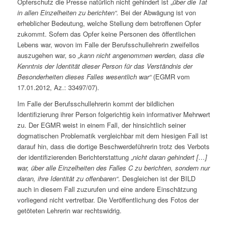
Opferschutz die Presse natürlich nicht gehindert ist „
über die Tat
in allen Einzelheiten zu berichten“.
Bei der Abwägung ist von
erheblicher Bedeutung, welche Stellung dem betroffenen Opfer
zukommt. Sofern das Opfer keine Personen des öffentlichen
Lebens war, wovon im Falle der Berufsschullehrerin zweifellos
auszugehen war, so
„kann nicht angenommen werden, dass die
Kenntnis der Identität dieser Person für das Verständnis der
Besonderheiten dieses Falles wesentlich war“
(EGMR vom
17.01.2012, Az.: 33497/07).
Im Falle der Berufsschullehrerin kommt der bildlichen
Identifizierung ihrer Person folgerichtig kein informativer Mehrwert
zu. Der EGMR weist in einem Fall, der hinsichtlich seiner
dogmatischen Problematik vergleichbar mit dem hiesigen Fall ist
darauf hin, dass die dortige Beschwerdeführerin trotz des Verbots
der identifizierenden Berichterstattung „
nicht daran gehindert […]
war, über alle Einzelheiten des Falles C zu berichten, sondern nur
daran, ihre Identität zu offenbaren“
. Desgleichen ist der BILD
auch in diesem Fall zuzurufen und eine andere Einschätzung
vorliegend nicht vertretbar. Die Veröffentlichung des Fotos der
getöteten Lehrerin war rechtswidrig.