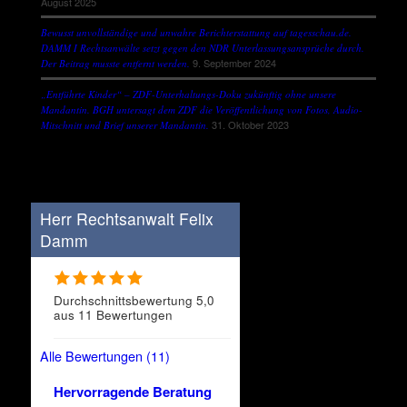
August 2025
Bewusst unvollständige und unwahre Berichterstattung auf tagesschau.de.
DAMM I Rechtsanwälte setzt gegen den NDR Unterlassungsansprüche durch.
9. September 2024
Der Beitrag musste entfernt werden.
„Entführte Kinder“ – ZDF-Unterhaltungs-Doku zukünftig ohne unsere
Mandantin. BGH untersagt dem ZDF die Veröffentlichung von Fotos, Audio-
31. Oktober 2023
Mitschnitt und Brief unserer Mandantin.
Herr Rechtsanwalt Felix
Damm
Durchschnittsbewertung 5,0
aus 11 Bewertungen
Alle Bewertungen (11)
Hervorragende Beratung