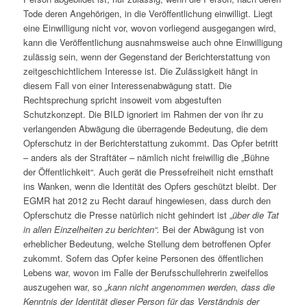
Tode deren Angehörigen, in die Veröffentlichung einwilligt. Liegt
eine Einwilligung nicht vor, wovon vorliegend ausgegangen wird,
kann die Veröffentlichung ausnahmsweise auch ohne Einwilligung
zulässig sein, wenn der Gegenstand der Berichter­stattung von
zeitgeschichtlichem Interesse ist. Die Zulässigkeit hängt in
diesem Fall von einer Interessenabwägung statt. Die
Rechtsprechung spricht insoweit vom abgestuften
Schutzkonzept. Die BILD ignoriert im Rahmen der von ihr zu
verlangenden Abwägung die überragende Bedeutung, die dem
Opferschutz in der Berichterstattung zukommt. Das Opfer betritt
– anders als der Straftäter – nämlich nicht freiwillig die „Bühne
der Öffentlichkeit“. Auch gerät die Pressefreiheit nicht ernsthaft
ins Wanken, wenn die Identität des Opfers geschützt bleibt. Der
EGMR hat 2012 zu Recht darauf hingewiesen, dass durch den
Opferschutz die Presse natürlich nicht gehindert ist „
über die Tat
in allen Einzelheiten zu berichten“.
Bei der Abwägung ist von
erheblicher Bedeutung, welche Stellung dem betroffenen Opfer
zukommt. Sofern das Opfer keine Personen des öffentlichen
Lebens war, wovon im Falle der Berufsschullehrerin zweifellos
auszugehen war, so
„kann nicht angenommen werden, dass die
Kenntnis der Identität dieser Person für das Verständnis der