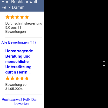
Herr Rechtsanwalt
Felix Damm
Durchschnittsbewertung
5,0 aus 11
Bewertungen
Alle Bewertungen (11)
Hervorragende
Beratung und
DA
menschliche
Mi
Unterstützung
ge
durch Herrn ...
Bewertung vom
31.05.2024
Rechtsanwalt Felix Damm
bewerten