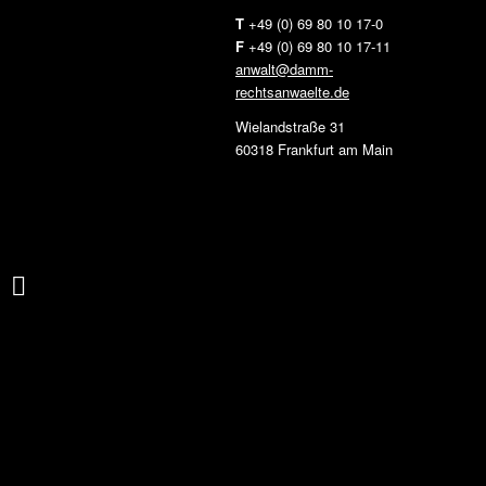
T
+49 (0) 69 80 10 17-0
F
+49 (0) 69 80 10 17-11
anwalt@damm-
rechtsanwaelte.de
Wielandstraße 31
60318 Frankfurt am Main
DAMM ETTIG geht erfolgreich gegen
die Veröffentlichung von Bildern vor,
die...