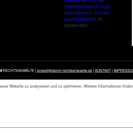
untersagt dem ZDF die
Veröffentlichung von Fotos,
Audio-Mitschnitt und Brief
unserer Mandantin.
31.
Oktober 2023
M
RECHTSANWÄLTE |
anwalt@damm-rechtsanwaelte.de
|
KONTAKT
|
IMPRESSU
erer Website zu analysieren und zu optimieren. Weitere Informationen finden