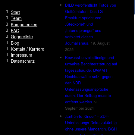
BILD veröffentlicht Fotos von
Geflüchteten. Das LG
Start
Frankfurt spricht von
Team
„Steckbrief“ und
Kompetenzen
FAQ
„Internetpranger“ und
Gegnerliste
verbietet diesen
Blog
Journalismus.
19. August
Kontakt / Karriere
2025
Impressum
Bewusst unvollständige und
Datenschutz
unwahre Berichterstattung auf
tagesschau.de. DAMM I
Rechtsanwälte setzt gegen
den NDR
Unterlassungsansprüche
durch. Der Beitrag musste
entfernt werden.
9.
September 2024
„Entführte Kinder“ – ZDF-
Unterhaltungs-Doku zukünftig
ohne unsere Mandantin. BGH