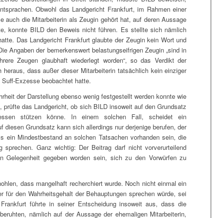
ntsprachen. Obwohl das Landgericht Frankfurt, im Rahmen einer
auch die Mitarbeiterin als Zeugin gehört hat, auf deren Aussage
te, konnte BILD den Beweis nicht führen. Es stellte sich nämlich
hatte. Das Landgericht Frankfurt glaubte der Zeugin kein Wort und
 Die Angaben der bemerkenswert belastungseifrigen Zeugin „sind in
rere Zeugen glaubhaft wiederlegt worden“, so das Verdikt der
h heraus, dass außer dieser Mitarbeiterin tatsächlich kein einziger
d Suff-Exzesse beobachtet hatte.
rheit der Darstellung ebenso wenig festgestellt werden konnte wie
t), prüfte das Landgericht, ob sich BILD insoweit auf den Grundsatz
ressen stützen könne. In einem solchen Fall, scheidet ein
 diesen Grundsatz kann sich allerdings nur derjenige berufen, der
muss ein Mindestbestand an solchen Tatsachen vorhanden sein, die
g sprechen. Ganz wichtig: Der Beitrag darf nicht vorverurteilend
n Gelegenheit gegeben worden sein, sich zu den Vorwürfen zu
hohlen, dass mangelhaft recherchiert wurde. Noch nicht einmal ein
r für den Wahrheitsgehalt der Behauptungen sprechen würde, sei
rankfurt führte in seiner Entscheidung insoweit aus, dass die
 beruhten, nämlich auf der Aussage der ehemaligen Mitarbeiterin,