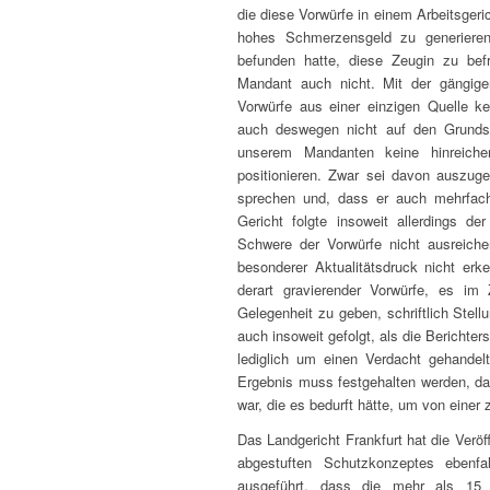
die diese Vorwürfe in einem Arbeitsgeri
hohes Schmerzensgeld zu generieren
befunden hatte, diese Zeugin zu bef
Mandant auch nicht. Mit der gängig
Vorwürfe aus einer einzigen Quelle k
auch deswegen nicht auf den Grundsa
unserem Mandanten keine hinreich
positionieren. Zwar sei davon auszug
sprechen und, dass er auch mehrfach
Gericht folgte insoweit allerdings 
Schwere der Vorwürfe nicht ausreiche
besonderer Aktualitätsdruck nicht er
derart gravierender Vorwürfe, es im
Gelegenheit zu geben, schriftlich Stel
auch insoweit gefolgt, als die Berichter
lediglich um einen Verdacht gehandelt
Ergebnis muss festgehalten werden, da
war, die es bedurft hätte, um von eine
Das Landgericht Frankfurt hat die Verö
abgestuften Schutzkonzeptes eben
ausgeführt, dass die mehr als 15 