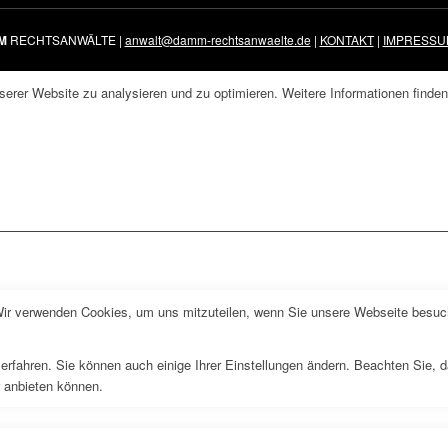
M
RECHTSANWÄLTE |
anwalt@damm-rechtsanwaelte.de
|
KONTAKT
|
IMPRESSU
erer Website zu analysieren und zu optimieren. Weitere Informationen finden
Wir verwenden Cookies, um uns mitzuteilen, wenn Sie unsere Webseite besuche
erfahren. Sie können auch einige Ihrer Einstellungen ändern. Beachten Sie, 
r anbieten können.