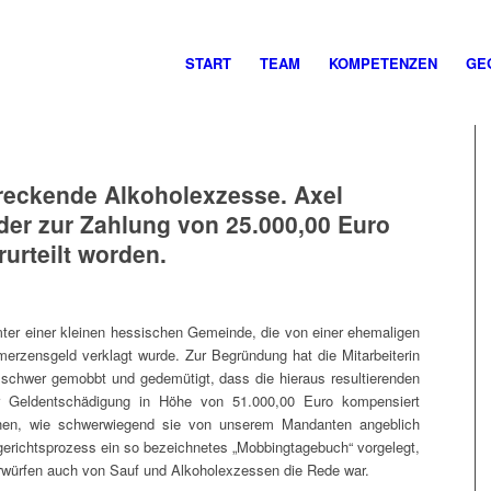
START
TEAM
KOMPETENZEN
GE
chreckende Alkoholexzesse. Axel
der zur Zahlung von 25.000,00 Euro
urteilt worden.
ter einer kleinen hessischen Gemeinde, die von einer ehemaligen
merzensgeld verklagt wurde. Zur Begründung hat die Mitarbeiterin
schwer gemobbt und gedemütigt, dass die hieraus resultierenden
er Geldentschädigung in Höhe von 51.000,00 Euro kompensiert
en, wie schwerwiegend sie von unserem Mandanten angeblich
gerichtsprozess ein so bezeichnetes „Mobbingtagebuch“ vorgelegt,
würfen auch von Sauf und Alkoholexzessen die Rede war.