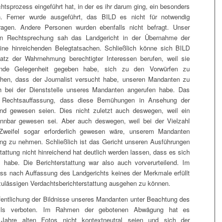
chtsprozess eingeführt hat, in der es ihr darum ging, ein besonders
. Ferner wurde ausgeführt, das BILD es nicht für notwendig
ragen. Andere Personen wurden ebenfalls nicht befragt. Unser
en Rechtsprechung sah das Landgericht in der Übernahme der
eine hinreichenden Belegtatsachen. Schließlich könne sich BILD
tz der Wahrnehmung berechtigter Interessen berufen, weil sie
ende Gelegenheit gegeben habe, sich zu den Vorwürfen zu
ehen, dass der Journalist versucht habe, unseren Mandanten zu
 bei der Dienststelle unseres Mandanten angerufen habe. Das
der Rechtsauffassung, dass diese Bemühungen in Ansehung der
nd gewesen seien. Dies nicht zuletzt auch deswegen, weil ein
kennbar gewesen sei. Aber auch deswegen, weil bei der Vielzahl
 Zweifel sogar erforderlich gewesen wäre, unserem Mandanten
lung zu nehmen. Schließlich ist das Gericht unseren Ausführungen
stattung nicht hinreichend hat deutlich werden lassen, dass es sich
 habe. Die Berichterstattung war also auch vorverurteilend. Im
ss nach Auffassung des Landgerichts keines der Merkmale erfüllt
r zulässigen Verdachtsberichterstattung ausgehen zu können.
ffentlichung der Bildnisse unseres Mandanten unter Beachtung des
falls verboten. Im Rahmen der gebotenen Abwägung hat es
Jahre alten Fotos nicht kontextneutral seien und sich der