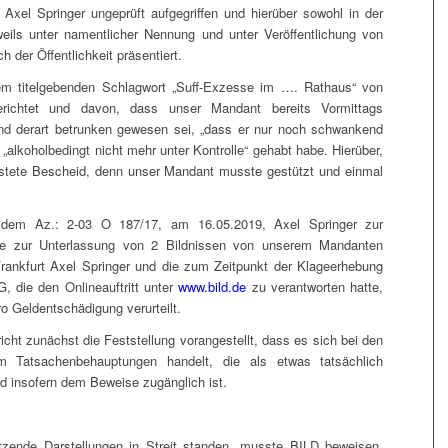
Axel Springer ungeprüft aufgegriffen und hierüber sowohl in der
eils unter namentlicher Nennung und unter Veröffentlichung von
 der Öffentlichkeit präsentiert.
em titelgebenden Schlagwort „Suff-Exzesse im …. Rathaus“ von
erichtet und davon, dass unser Mandant bereits Vormittags
nd derart betrunken gewesen sei, „dass er nur noch schwankend
 „alkoholbedingt nicht mehr unter Kontrolle“ gehabt habe. Hierüber,
enstete Bescheid, denn unser Mandant musste gestützt und einmal
r dem Az.: 2-03 O 187/17, am 16.05.2019, Axel Springer zur
e zur Unterlassung von 2 Bildnissen von unserem Mandanten
 Frankfurt Axel Springer und die zum Zeitpunkt der Klageerhebung
 die den Onlineauftritt unter
www.bild.de
zu verantworten hatte,
o Geldentschädigung verurteilt.
cht zunächst die Feststellung vorangestellt, dass es sich bei den
um Tatsachenbehauptungen handelt, die als etwas tatsächlich
d insofern dem Beweise zugänglich ist.
tzende Darstellungen in Streit standen, musste BILD beweisen,