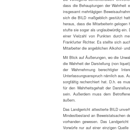
dass die Behauptungen der Wahrheit e
insgesamt mehrtägigen Beweisaufnahme 
sich die BILD maßgeblich gestützt hat
heraus, dass die Mitarbeiterin gelogen 
stufte sie sogar als unglaubwürdig ein.
einer Vielzahl von Punkten durch meh
Frankfurter Richter. Es stellte sich auc
Mitarbeiter die angeblichen Alkohol- un
Mit Blick auf Äußerungen, wo die Unwah
die Wahrheit der Darstellung (non lique
der Wahrnehmung berechtigter Inte
Unterlassungsanspruch nämlich aus. Auf
sorgfältig recherchiert hat. D.h. es 
für den Wahrheitsgehalt der Darstellun
sein. Außerdem muss dem Betroffene
äußern.
Das Landgericht attestierte BILD unver
Mindestbestand an Beweistatsachen de
vorhanden gewesen. Das Landgericht F
Vorwürfe nur auf einer einzigen Quelle