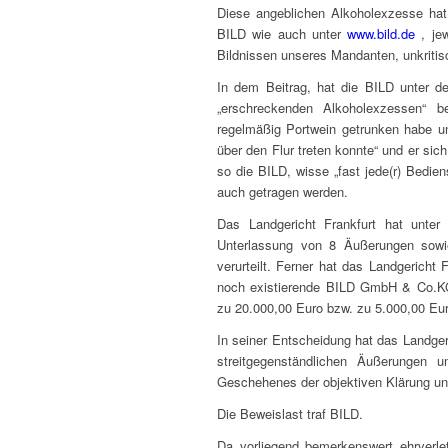
Diese angeblichen Alkoholexzesse hat 
BILD wie auch unter
www.bild.de
, jew
Bildnissen unseres Mandanten, unkritisch
In dem Beitrag, hat die BILD unter d
„erschreckenden Alkoholexzessen“ b
regelmäßig Portwein getrunken habe u
über den Flur treten konnte“ und er sich
so die BILD, wisse „fast jede(r) Bedi
auch getragen werden.
Das Landgericht Frankfurt hat unte
Unterlassung von 8 Äußerungen sowi
verurteilt. Ferner hat das Landgericht
noch existierende BILD GmbH & Co.KG,
zu 20.000,00 Euro bzw. zu 5.000,00 Eur
In seiner Entscheidung hat das Landgeri
streitgegenständlichen Äußerungen 
Geschehenes der objektiven Klärung un
Die Beweislast traf BILD.
Da vorliegend bemerkenswert ehrverle