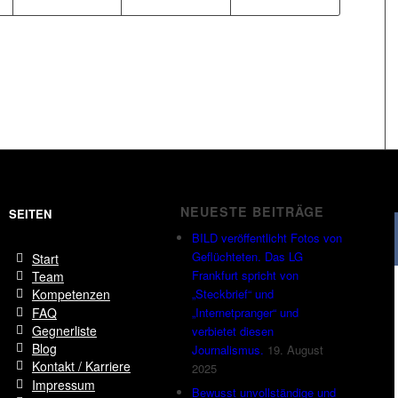
NEUESTE BEITRÄGE
SEITEN
BILD veröffentlicht Fotos von
Geflüchteten. Das LG
Start
Frankfurt spricht von
Team
„Steckbrief“ und
Kompetenzen
FAQ
„Internetpranger“ und
Gegnerliste
verbietet diesen
Blog
Journalismus.
19. August
Kontakt / Karriere
2025
Impressum
Bewusst unvollständige und