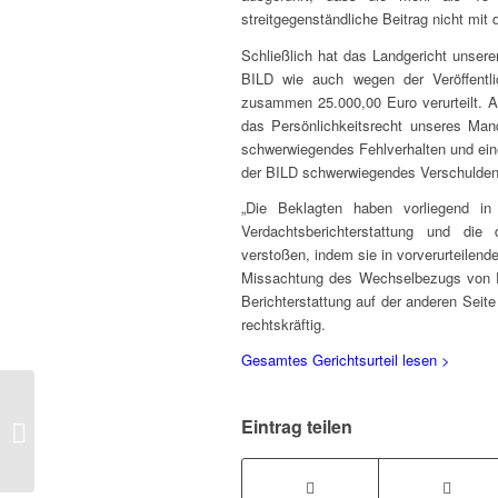
streitgegenständliche Beitrag nicht mit 
Schließlich hat das Landgericht unser
BILD wie auch wegen der Veröffentl
zusammen 25.000,00 Euro verurteilt. A
das Persönlichkeitsrecht unseres Man
schwerwiegendes Fehlverhalten und eine
der BILD schwerwiegendes Verschulden a
„Die Beklagten haben vorliegend i
Verdachtsberichterstattung und die d
verstoßen, indem sie in vorverurteilen
Missachtung des Wechselbezugs von Di
Berichterstattung auf der anderen Seite
rechtskräftig.
Gesamtes Gerichtsurteil lesen >
Verzockt Teil II: Axel Springer stolpert
Eintrag teilen
über schlimme Nazi Vorwürfe.
Rechtsanwalt...