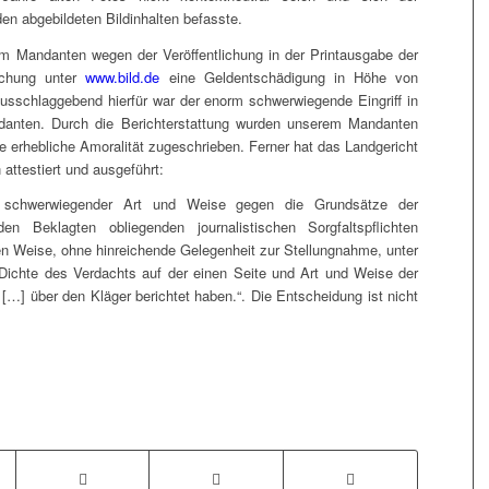
den abgebildeten Bildinhalten befasste.
em Mandanten wegen der Veröffentlichung in der Printausgabe der
ichung unter
www.bild.de
eine Geldentschädigung in Höhe von
usschlaggebend hierfür war der enorm schwerwiegende Eingriff in
danten. Durch die Berichterstattung wurden unserem Mandanten
 erhebliche Amoralität zugeschrieben. Ferner hat das Landgericht
ttestiert und ausgeführt:
n schwerwiegender Art und Weise gegen die Grundsätze der
en Beklagten obliegenden journalistischen Sorgfaltspflichten
den Weise, ohne hinreichende Gelegenheit zur Stellungnahme, unter
chte des Verdachts auf der einen Seite und Art und Weise der
 […] über den Kläger berichtet haben.“. Die Entscheidung ist nicht