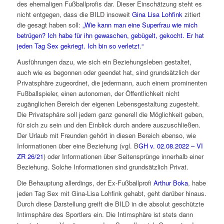
des ehemaligen Fußballprofis dar. Dieser Einschätzung steht es
nicht entgegen, dass die BILD insoweit
Gina Lisa Lohfink
zitiert
die gesagt haben soll:
„Wie kann man eine Superfrau wie mich
betrügen? Ich habe für ihn gewaschen, gebügelt, gekocht. Er hat
jeden Tag Sex gekriegt. Ich bin so verletzt.“
Ausführungen dazu, wie sich ein Beziehungsleben gestaltet,
auch wie es begonnen oder geendet hat, sind grundsätzlich der
Privatsphäre zugeordnet, die jedermann, auch einem prominenten
Fußballspieler, einen autonomen, der Öffentlichkeit nicht
zugänglichen Bereich der eigenen Lebensgestaltung zugesteht.
Die Privatsphäre soll jedem ganz generell die Möglichkeit geben,
für sich zu sein und den Einblick durch andere auszuschließen.
Der Urlaub mit Freunden gehört in diesen Bereich ebenso, wie
Informationen über eine Beziehung (vgl. B
GH v. 02.08.2022 – VI
ZR 26/21
) oder Informationen über Seitensprünge innerhalb einer
Beziehung. Solche Informationen sind grundsätzlich Privat.
Die Behauptung allerdings, der Ex-Fußballprofi
Arthur Boka
, habe
jeden Tag Sex mit Gina-Lisa Lohfink gehabt, geht darüber hinaus.
Durch diese Darstellung greift die BILD in die absolut geschützte
Intimsphäre des Sportlers ein. Die Intimsphäre ist stets dann